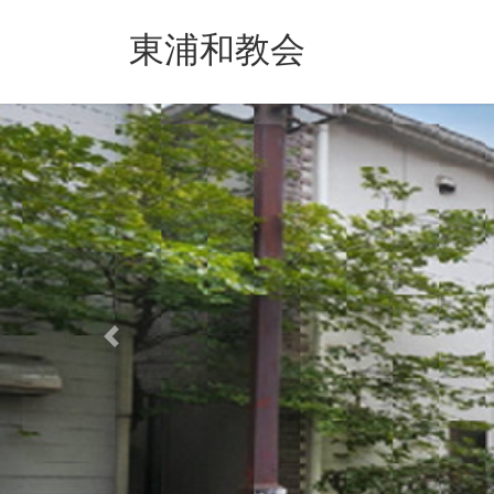
コ
ナ
ン
ビ
東浦和教会
テ
ゲ
ン
ー
ツ
シ
へ
ョ
ス
ン
キ
に
ッ
移
プ
動
Previous